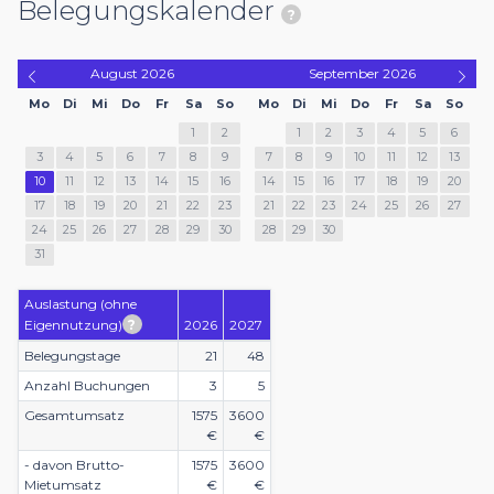
Belegungskalender
August
2026
September
2026
Mo
Di
Mi
Do
Fr
Sa
So
Mo
Di
Mi
Do
Fr
Sa
So
1
2
1
2
3
4
5
6
3
4
5
6
7
8
9
7
8
9
10
11
12
13
10
11
12
13
14
15
16
14
15
16
17
18
19
20
17
18
19
20
21
22
23
21
22
23
24
25
26
27
24
25
26
27
28
29
30
28
29
30
31
Auslastung (ohne
Eigennutzung)
2026
2027
Belegungstage
21
48
Anzahl Buchungen
3
5
Gesamtumsatz
1575
3600
€
€
- davon Brutto-
1575
3600
Mietumsatz
€
€