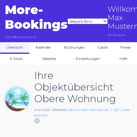
More-
Willko
Max
Bookings
Muster
Ihr Account
UID: 898
Premium 6+
Übersicht
Kalender
Buchungen
Gäste
Preise
E-Mails
Website
Einstellungen
Hilfe
Ihre
Objektübersicht
Obere Wohnung
Ihre Gast-Webseite:
demo-oben.fewodu.de
|
QR-Code
erstellen