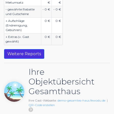
Mietumsatz
€
€
- gewährte Rabatte
- 0 €
- 0 €
und Gutscheine
+ Aufschläge
0 €
0 €
(Endreinigung,
Gebühren)
+ Extras (v. Gast
0 €
0 €
gewählt)
Weitere Reports
Ihre
Objektübersicht
Gesamthaus
Ihre Gast-Webseite:
demo-gesamtes-haus.fewodu.de
|
QR-Code erstellen