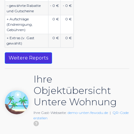
- gewährte Rabatte
- 0 €
- 0 €
und Gutscheine
+ Aufschläge
0 €
0 €
(Endreinigung,
Gebühren)
+ Extras (v. Gast
0 €
0 €
gewählt)
Weitere Reports
Ihre
Objektübersicht
Untere Wohnung
Ihre Gast-Webseite:
demo-unten.fewodu.de
|
QR-Code
erstellen