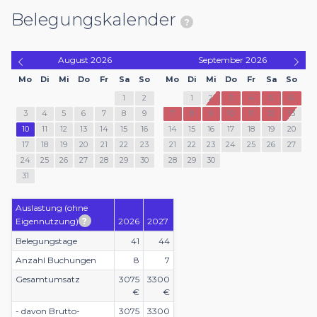
Belegungskalender
August
2026
September
2026
Mo
Di
Mi
Do
Fr
Sa
So
Mo
Di
Mi
Do
Fr
Sa
So
1
2
1
2
3
4
5
6
3
4
5
6
7
8
9
7
8
9
10
11
12
13
10
11
12
13
14
15
16
14
15
16
17
18
19
20
17
18
19
20
21
22
23
21
22
23
24
25
26
27
24
25
26
27
28
29
30
28
29
30
31
Auslastung (ohne
Eigennutzung)
2026
2027
Belegungstage
41
44
Anzahl Buchungen
8
7
Gesamtumsatz
3075
3300
€
€
- davon Brutto-
3075
3300