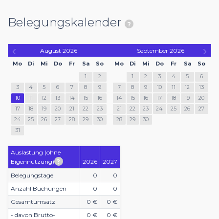
Belegungskalender
August
2026
September
2026
Mo
Di
Mi
Do
Fr
Sa
So
Mo
Di
Mi
Do
Fr
Sa
So
1
2
1
2
3
4
5
6
3
4
5
6
7
8
9
7
8
9
10
11
12
13
10
11
12
13
14
15
16
14
15
16
17
18
19
20
17
18
19
20
21
22
23
21
22
23
24
25
26
27
24
25
26
27
28
29
30
28
29
30
31
Auslastung (ohne
Eigennutzung)
2026
2027
Belegungstage
0
0
Anzahl Buchungen
0
0
Gesamtumsatz
0 €
0 €
- davon Brutto-
0 €
0 €